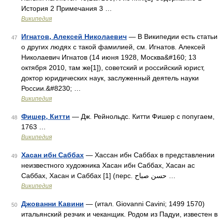
История 2 Примечания 3 …
Википедия
Игнатов, Алексей Николаевич
— В Википедии есть статьи
47
о других людях с такой фамилией, см. Игнатов. Алексей
Николаевич Игнатов (14 июня 1928, Москва&#160; 13
октября 2010, там же[1]), советский и российский юрист,
доктор юридических наук, заслуженный деятель науки
России.&#8230; …
Википедия
Фишер, Китти
— Дж. Рейнольдс. Китти Фишер с попугаем,
48
1763 …
Википедия
Хасан ибн Саббах
— Хассан ибн Саббах в представлении
49
неизвестного художника Хасан ибн Саббах, Хасан ас
Саббах, Хасан и Саббах [1] (перс. حسن صباح‎ …
Википедия
Джованни Кавини
— (итал. Giovanni Cavini; 1499 1570)
50
итальянский резчик и чеканщик. Родом из Падуи, известен в