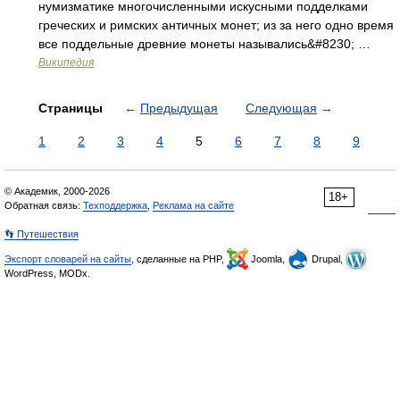
нумизматике многочисленными искусными подделками
греческих и римских античных монет; из за него одно время
все поддельные древние монеты назывались&#8230; …
Википедия
Страницы
←
Предыдущая
Следующая
→
1
2
3
4
5
6
7
8
9
© Академик, 2000-2026
18+
Обратная связь:
Техподдержка
,
Реклама на сайте
👣 Путешествия
Экспорт словарей на сайты
, сделанные на PHP,
Joomla,
Drupal,
WordPress, MODx.