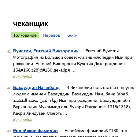
чеканщик
Толкование
Перевод
Книги
Вучетич, Евгений Викторович
— Евгений Вучетич
41
Фотография из Большой советской энциклопедии Имя при
рождении: Евгений Викторович Вучетич Дата рождения:
15&#160;(28)&#160;декабря …
Википедия
Бахауддин Накшбанд
— В Википедии есть статьи о других
42
людях с именем Бахауддин. Бахауддин Накшбанд (араб.
بهاء الدين محمد النقشبند‎‎) Имя при рождении: Бахауддин ибн
Бурханадин Мухаммад аль Бухари Рождение: 1318(1318),
Касри Хиндуван Смерть …
Википедия
Еврейские фамилии
— Еврейские фамилии&#160; это
43