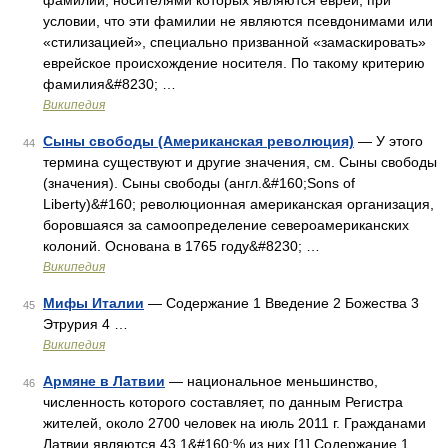
фамилии, носителями которых являются евреи, при
условии, что эти фамилии не являются псевдонимами или
«стилизацией», специально призванной «замаскировать»
еврейское происхождение носителя. По такому критерию
фамилия&#8230; …
Википедия
Сыны свободы (Американская революция)
— У этого
44
термина существуют и другие значения, см. Сыны свободы
(значения). Сыны свободы (англ.&#160;Sons of
Liberty)&#160; революционная американская организация,
боровшаяся за самоопределение североамериканских
колоний. Основана в 1765 году&#8230; …
Википедия
Мифы Италии
— Содержание 1 Введение 2 Божества 3
45
Этрурия 4 …
Википедия
Армяне в Латвии
— национальное меньшинство,
46
численность которого составляет, по данным Регистра
жителей, около 2700 человек на июль 2011 г. Гражданами
Латвии являются 43,1&#160;% из них.[1] Содержание 1